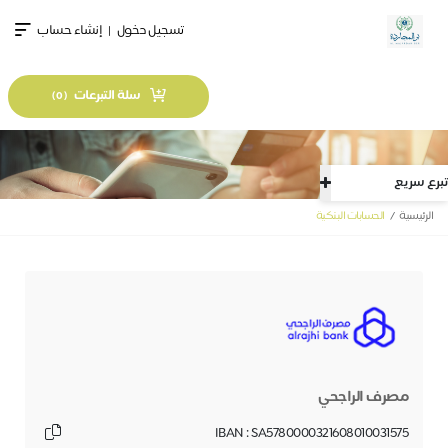
تسجيل دخول
|
إنشاء حساب
سلة التبرعات
)
0
(
تبرع سريع
الرئيسية
الحسابات البنكية
مصرف الراجحي
IBAN : SA5780000321608010031575