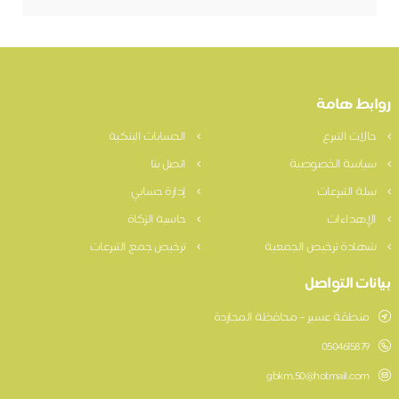
روابط هامة
حالات التبرع
الحسابات البنكية
سياسة الخصوصية
اتصل بنا
سلة التبرعات
إدارة حسابي
الإهداءات
حاسبة الزكاة
شهادة ترخيص الجمعية
ترخيص جمع التبرعات
بيانات التواصل
منطقة عسير – محافظة المجاردة
0504615879
gbkm.50@hotmail.com