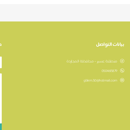
بيانات التواصل
ط
منطقة عسير – محافظة المجاردة
0504615879
gbkm.50@hotmail.com