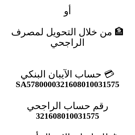
أو
🏦
من خلال التحويل لمصرف
الراجحي
💳
حساب الآيبان البنكي
SA5780000321608010031575
رقم حساب الراجحي
321608010031575