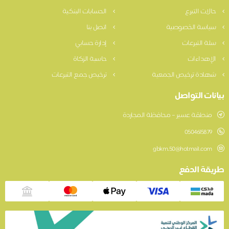
حالات التبرع
الحسابات البنكية
سياسة الخصوصية
اتصل بنا
سلة التبرعات
إدارة حسابي
الإهداءات
حاسبة الزكاة
شهادة ترخيص الجمعية
ترخيص جمع التبرعات
بيانات التواصل
منطقة عسير – محافظة المجاردة
0504615879
gbkm.50@hotmail.com
طريقة الدفع