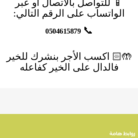
📱
للتواصل بالاتصال أو عبر
الواتساب على الرقم التالي:
📞
0504615879
🤲🏻
اكسب الأجر بنشرك للخير
فالدال على الخير كفاعله
روابط هامة